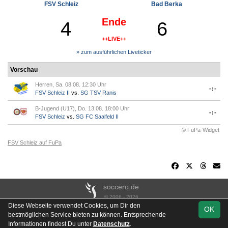
FSV Schleiz
Bad Berka
Ende
4
6
++LIVE++
» zum ausführlichen Liveticker
Vorschau
Herren, Sa. 08.08. 12:30 Uhr
-:-
FSV Schleiz II
vs.
SG TSV Ranis
B-Jugend (U17), Do. 13.08. 18:00 Uhr
-:-
FSV Schleiz
vs.
SG FC Saalfeld II
© FuPa-Widget
FSV Schleiz auf FuPa
soccero.de
© 2006 - 2026
Diese Webseite verwendet Cookies, um Dir den
OK
Besucherstatistik
Kontakt
Impressum
Links
Datenschutz
bestmöglichen Service bieten zu können. Entsprechende
Stadion- & Hausordnung
Gästebuch
Downloads
Informationen findest Du unter
Datenschutz
.