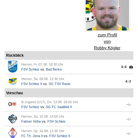
zum Profil
von
Robby Kögler
Rückblick
Herren, Fr. 07.08. 18:30 Uhr
4:6
FSV Schleiz
vs.
Bad Berka
Herren, Sa. 08.08. 12:30 Uhr
4:3
FSV Schleiz II
vs.
SG TSV Ranis
Vorschau
B-Jugend (U17), Do. 13.08. 18:00 Uhr
-:-
FSV Schleiz
vs.
SG FC Saalfeld II
Herren, Sa. 15.08. 14:00 Uhr
-:-
Fahner Höhe
vs.
FSV Schleiz
Herren, So. 16.08. 12:30 Uhr
-:-
FC Th. Jena II
vs.
FSV Schleiz II