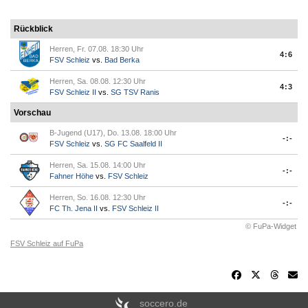
Rückblick
Herren, Fr. 07.08. 18:30 Uhr
4:6
FSV Schleiz
vs.
Bad Berka
Herren, Sa. 08.08. 12:30 Uhr
4:3
FSV Schleiz II
vs.
SG TSV Ranis
Vorschau
B-Jugend (U17), Do. 13.08. 18:00 Uhr
-:-
FSV Schleiz
vs.
SG FC Saalfeld II
Herren, Sa. 15.08. 14:00 Uhr
-:-
Fahner Höhe
vs.
FSV Schleiz
Herren, So. 16.08. 12:30 Uhr
-:-
FC Th. Jena II
vs.
FSV Schleiz II
© FuPa-Widget
FSV Schleiz auf FuPa
soccero.de