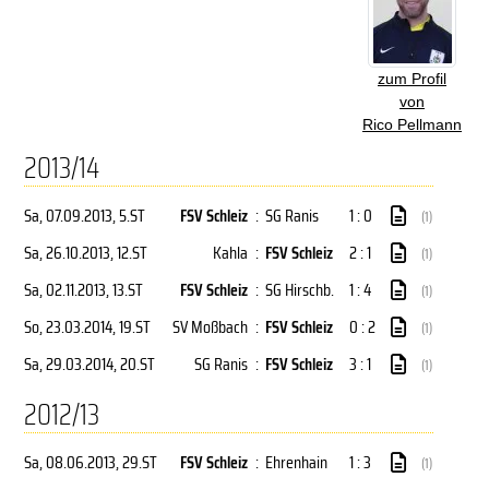
zum Profil
von
Rico Pellmann
2013/14
Sa, 07.09.2013
, 5.ST
FSV Schleiz
:
SG Ranis
1 : 0
(1)
Sa, 26.10.2013
, 12.ST
Kahla
:
FSV Schleiz
2 : 1
(1)
Sa, 02.11.2013
, 13.ST
FSV Schleiz
:
SG Hirschb.
1 : 4
(1)
So, 23.03.2014
, 19.ST
SV Moßbach
:
FSV Schleiz
0 : 2
(1)
Sa, 29.03.2014
, 20.ST
SG Ranis
:
FSV Schleiz
3 : 1
(1)
2012/13
Sa, 08.06.2013
, 29.ST
FSV Schleiz
:
Ehrenhain
1 : 3
(1)