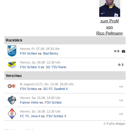
zum Profil
von
Rico Pellmann
Rückblick
Herren, Fr. 07.08. 18:30 Uhr
4:6
FSV Schleiz
vs.
Bad Berka
Herren, Sa. 08.08. 12:30 Uhr
4:3
FSV Schleiz II
vs.
SG TSV Ranis
Vorschau
B-Jugend (U17), Do. 13.08. 18:00 Uhr
-:-
FSV Schleiz
vs.
SG FC Saalfeld II
Herren, Sa. 15.08. 14:00 Uhr
-:-
Fahner Höhe
vs.
FSV Schleiz
Herren, So. 16.08. 12:30 Uhr
-:-
FC Th. Jena II
vs.
FSV Schleiz II
© FuPa-Widget