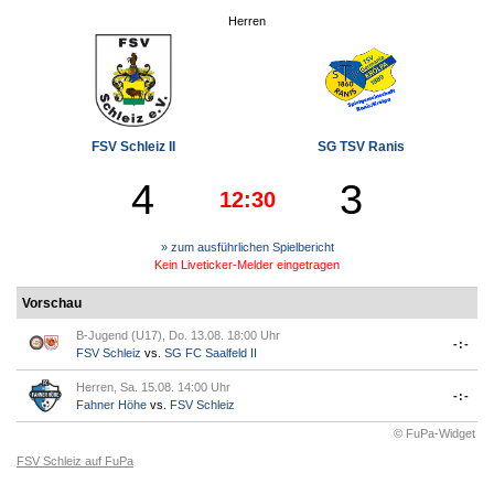
Herren
FSV Schleiz II
SG TSV Ranis
4
3
12:30
» zum ausführlichen Spielbericht
Kein Liveticker-Melder eingetragen
Vorschau
B-Jugend (U17), Do. 13.08. 18:00 Uhr
-:-
FSV Schleiz
vs.
SG FC Saalfeld II
Herren, Sa. 15.08. 14:00 Uhr
-:-
Fahner Höhe
vs.
FSV Schleiz
© FuPa-Widget
FSV Schleiz auf FuPa