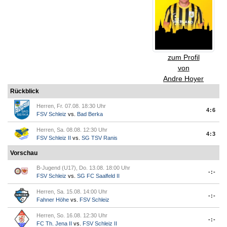
zum Profil
von
Andre Hoyer
Rückblick
Herren, Fr. 07.08. 18:30 Uhr
4:6
FSV Schleiz
vs.
Bad Berka
Herren, Sa. 08.08. 12:30 Uhr
4:3
FSV Schleiz II
vs.
SG TSV Ranis
Vorschau
B-Jugend (U17), Do. 13.08. 18:00 Uhr
-:-
FSV Schleiz
vs.
SG FC Saalfeld II
Herren, Sa. 15.08. 14:00 Uhr
-:-
Fahner Höhe
vs.
FSV Schleiz
Herren, So. 16.08. 12:30 Uhr
-:-
FC Th. Jena II
vs.
FSV Schleiz II