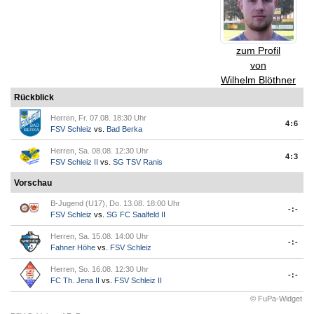
zum Profil
von
Wilhelm Blöthner
Rückblick
Herren, Fr. 07.08. 18:30 Uhr
4:6
FSV Schleiz
vs.
Bad Berka
Herren, Sa. 08.08. 12:30 Uhr
4:3
FSV Schleiz II
vs.
SG TSV Ranis
Vorschau
B-Jugend (U17), Do. 13.08. 18:00 Uhr
-:-
FSV Schleiz
vs.
SG FC Saalfeld II
Herren, Sa. 15.08. 14:00 Uhr
-:-
Fahner Höhe
vs.
FSV Schleiz
Herren, So. 16.08. 12:30 Uhr
-:-
FC Th. Jena II
vs.
FSV Schleiz II
© FuPa-Widget