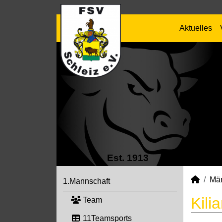
Aktuelles
Est. 1913
Mä
1.Mannschaft
Kili
Team
11Teamsports