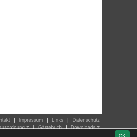
ntakt
Impressum
Links
Datenschutz
Hausordnung
Gästebuch
Downloads
OK