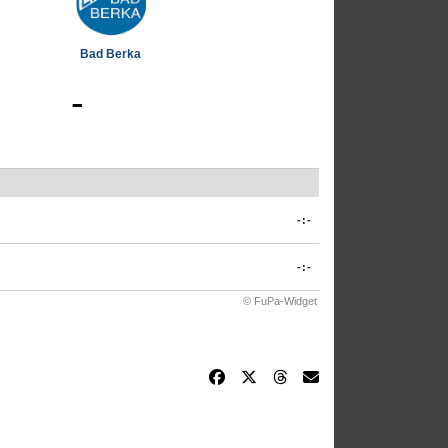
Bad Berka
-
-:-
-:-
© FuPa-Widget