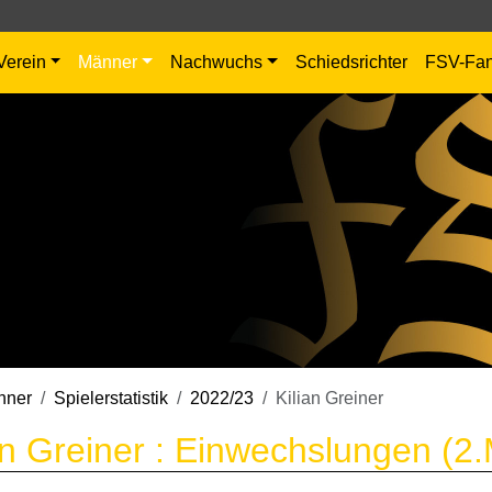
Verein
Männer
Nachwuchs
Schiedsrichter
FSV-Fa
nner
Spielerstatistik
2022/23
Kilian Greiner
an Greiner : Einwechslungen (2