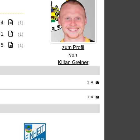
 4
(1)
 1
(1)
 5
(1)
zum Profil
von
Kilian Greiner
1:4
1:4