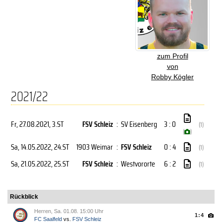
zum Profil
von
Robby Kögler
2021/22
Fr, 27.08.2021
, 3.ST
FSV Schleiz
:
SV Eisenberg
3 : 0
(1)
(
)
Sa, 14.05.2022
, 24.ST
1903 Weimar
:
FSV Schleiz
0 : 4
(1)
Sa, 21.05.2022
, 25.ST
FSV Schleiz
:
Westvororte
6 : 2
(1)
Rückblick
Herren, Sa. 01.08. 15:00 Uhr
1:4
FC Saalfeld
vs.
FSV Schleiz