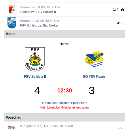
Herren, Sa. 01.08. 15:00 Uhr
1:4
Lobeda
vs.
FSV Schleiz II
Herren, Fr. 07.08. 18:30 Uhr
4:6
FSV Schleiz
vs.
Bad Berka
Heute
Herren
FSV Schleiz II
SG TSV Ranis
4
3
12:30
» zum ausführlichen Spielbericht
Kein Liveticker-Melder eingetragen
Vorschau
B-Jugend (U17), Do. 13.08. 18:00 Uhr
-:-