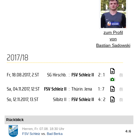
zum Profil
von
Bastian Sadowski
2017/18
Fr, 18.08.2017
, 2.ST
SG Hirschb.
:
FSV Schleiz II
2 : 1
(1)
(
)
Sa, 04.11.2017
, 12.ST
FSV Schleiz II
:
Thürin. Jena
1 : 7
(1)
So, 12.11.2017
, 13.ST
Silbitz II
:
FSV Schleiz II
4 : 2
(1)
Rückblick
Herren, Fr. 07.08. 18:30 Uhr
4:6
FSV Schleiz
vs.
Bad Berka