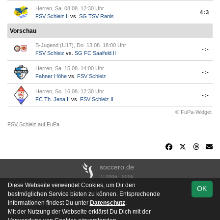
Herren, Sa. 08.08. 12:30 Uhr
4:3
FSV Schleiz II
vs.
SG TSV Ranis
Vorschau
B-Jugend (U17), Do. 13.08. 18:00 Uhr
-:-
FSV Schleiz
vs.
SG FC Saalfeld II
Herren, Sa. 15.08. 14:00 Uhr
-:-
Fahner Höhe
vs.
FSV Schleiz
Herren, So. 16.08. 12:30 Uhr
-:-
FC Th. Jena II
vs.
FSV Schleiz II
© FuPa-Widget
FSV Schleiz auf FuPa
soccero.de
© 2006 - 2026
Diese Webseite verwendet Cookies, um Dir den
OK
Besucherstatistik
Kontakt
Impressum
Links
Datenschutz
bestmöglichen Service bieten zu können. Entsprechende
Stadion- & Hausordnung
Gästebuch
Downloads
Informationen findest Du unter
Datenschutz
.
Mit der Nutzung der Webseite erklärst Du Dich mit der
Instagram