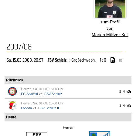
zum Profil
von
Marian Militzer-Keil
2007/08
Sa, 15.03.2008
, 20.ST
FSV Schleiz
:
Großschwabh.
1 : 0
(1)
Rückblick
Herren, Sa. 01.08. 15:00 Uhr
1:4
FC Saalfeld
vs.
FSV Schleiz
Herren, Sa. 01.08. 15:00 Uhr
1:4
Lobeda
vs.
FSV Schleiz II
Heute
Herren