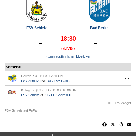
FSV Schleiz
Bad Berka
18:30
-
-
++LIVE++
» zum ausführlichen Liveticker
Vorschau
Herren, Sa. 08.08. 12:30 Uhr
-:-
FSV Schleiz II
vs.
SG TSV Ranis
B-Jugend (U17), Do. 13.08. 18:00 Uhr
-:-
FSV Schleiz
vs.
SG FC Saalfeld II
© FuPa-Widget
FSV Schleiz auf FuPa