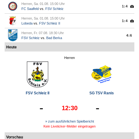
Herren, Sa. 01.08. 15:00 Uhr
1:4
FC Saalfeld
vs.
FSV Schleiz
Herren, Sa. 01.08. 15:00 Uhr
1:4
Lobeda
vs.
FSV Schleiz II
Herren, Fr. 07.08. 18:30 Uhr
4:6
FSV Schleiz
vs.
Bad Berka
Heute
Herren
FSV Schleiz II
SG TSV Ranis
-
-
12:30
» zum ausführlichen Spielbericht
Kein Liveticker-Melder eingetragen
Vorschau