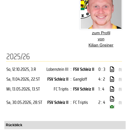
zum Profil
von
Kilian Greiner
2025/26
So, 12.10.2025
, 3.R
Lobenstein III
:
FSV Schleiz II
0 : 3
(1)
Sa, 11.04.2026
, 22.ST
FSV Schleiz II
:
Gangloff
4 : 2
(1)
Mi, 13.05.2026
, 13.ST
FC Triptis
:
FSV Schleiz II
1 : 4
(1)
Sa, 30.05.2026
, 28.ST
FSV Schleiz II
:
FC Triptis
2 : 4
(1)
(
)
Rückblick