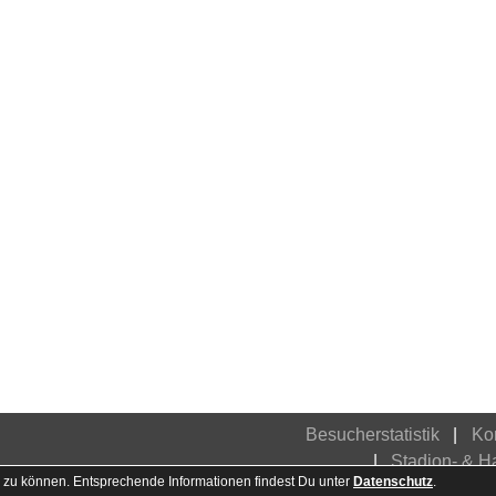
Besucherstatistik
Ko
Stadion- & 
 zu können. Entsprechende Informationen findest Du unter
Datenschutz
.