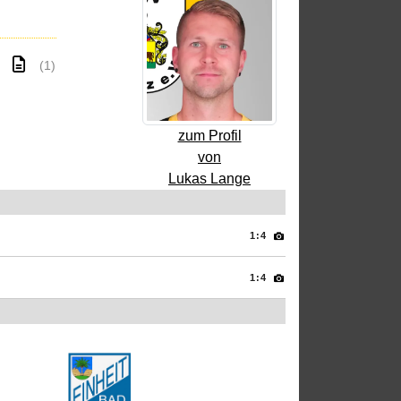
(1)
zum Profil
von
Lukas Lange
1:4
1:4