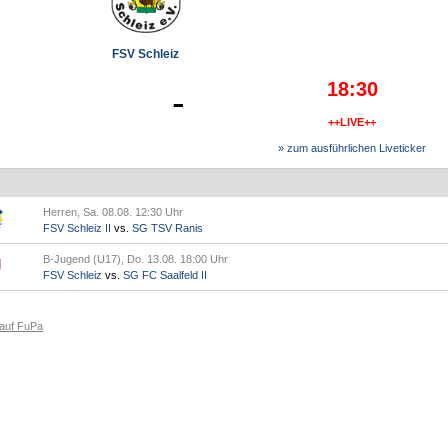
FSV Schleiz
18:30
-
++LIVE++
» zum ausführlichen Liveticker
Herren, Sa. 08.08. 12:30 Uhr
FSV Schleiz II
vs.
SG TSV Ranis
B-Jugend (U17), Do. 13.08. 18:00 Uhr
FSV Schleiz
vs.
SG FC Saalfeld II
 auf FuPa