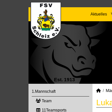
Aktuelles
Est. 1913
Mä
1.Mannschaft
Luk
Team
11Teamsports