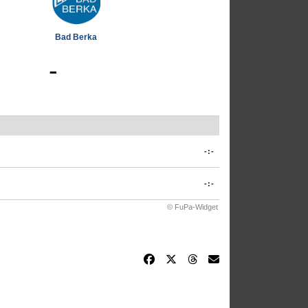
Bad Berka
-
-:-
-:-
© FuPa-Widget