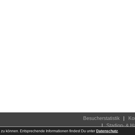
Besucherstatistik
Ko
Stadion- & 
 zu können. Entsprechende Informationen findest Du unter
Datenschutz
.