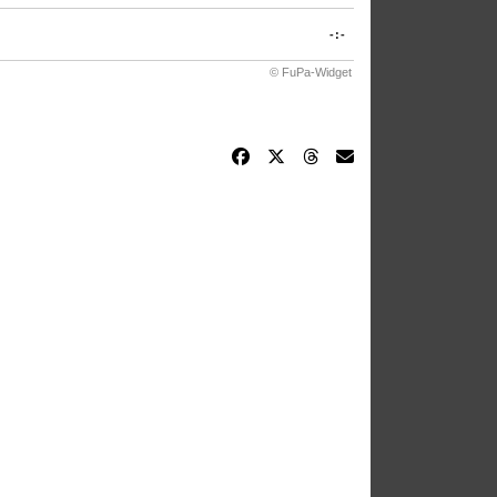
-:-
© FuPa-Widget