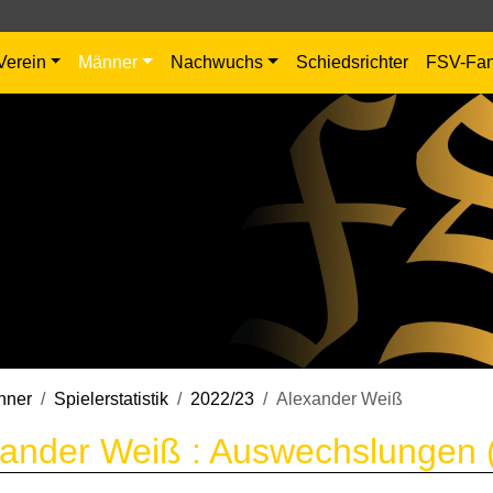
Verein
Männer
Nachwuchs
Schiedsrichter
FSV-Fa
nner
Spielerstatistik
2022/23
Alexander Weiß
ander Weiß : Auswechslungen 