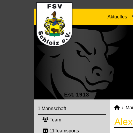
Aktuelles
Est. 1913
Mä
1.Mannschaft
Alex
Team
11Teamsports