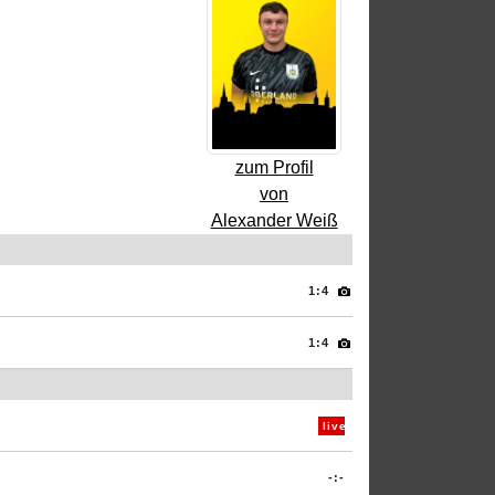
zum Profil
von
Alexander Weiß
1:4
1:4
live
-:-