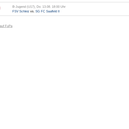
B-Jugend (U17), Do. 13.08. 18:00 Uhr
FSV Schleiz
vs.
SG FC Saalfeld II
 auf FuPa