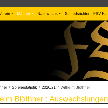
Verein
Männer
Nachwuchs
Schiedsrichter
FSV-Fa
nner
Spielerstatistik
2020/21
Wilhelm Blöthner
elm Blöthner : Auswechslungen