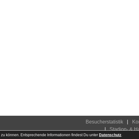
Besucherstatistik
Ko
Stadion- & 
 zu können. Entsprechende Informationen findest Du unter
Datenschutz
.