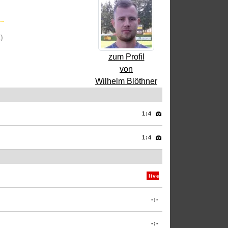
)
zum Profil
von
Wilhelm Blöthner
1:4
1:4
live
-:-
-:-