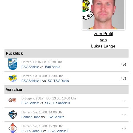
zum Profil
von
Lukas Lange
Rückblick
Herren, Fr. 07.08. 18:30 Uhr
4:6
FSV Schleiz
vs.
Bad Berka
Herren, Sa. 08.08. 12:30 Uhr
4:3
FSV Schleiz II
vs.
SG TSV Ranis
Vorschau
B-Jugend (U17), Do. 13.08. 18:00 Uhr
-:-
FSV Schleiz
vs.
SG FC Saalfeld II
Herren, Sa. 15.08. 14:00 Uhr
-:-
Fahner Höhe
vs.
FSV Schleiz
Herren, So. 16.08. 12:30 Uhr
-:-
FC Th. Jena II
vs.
FSV Schleiz II