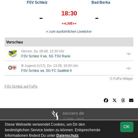
FSV Schleiz
Bad Berka
18:30
-
-
++LIVE++
» zum ausführlichen Liveticker
Vorschau
Herren, Sa. 08.08. 12:30 Uhr
-:-
FSV Schleiz II
vs.
SG TSV Ranis
B-Jugend (U17), Do. 13.08. 18:00 Uhr
-:-
FSV Schleiz
vs.
SG FC Saalfeld II
© FuPa-Widget
FSV Schleiz auf FuPa
soccero.de
© 2006 - 2026
Diese Webseite verwendet Cookies, um Dir den
OK
Besucherstatistik
Kontakt
Impressum
Links
Datenschutz
bestmöglichen Service bieten zu können. Entsprechende
Stadion- & Hausordnung
Gästebuch
Downloads
Informationen findest Du unter
Datenschutz
.