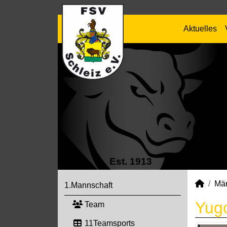
Aktuelles
Est. 1913
Mä
1.Mannschaft
Yugo
Team
11Teamsports