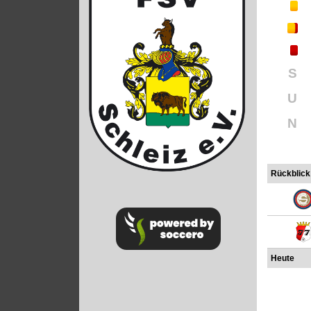
S
U
N
Rückblick
Heute