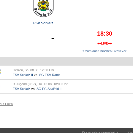
FSV Schleiz
18:30
-
++LIVE++
» zum ausführlichen Liveticker
Herren, Sa. 08.08. 12:30 Uhr
FSV Schleiz II
vs.
SG TSV Ranis
B-Jugend (U17), Do. 13.08. 18:00 Uhr
FSV Schleiz
vs.
SG FC Saalfeld II
 auf FuPa