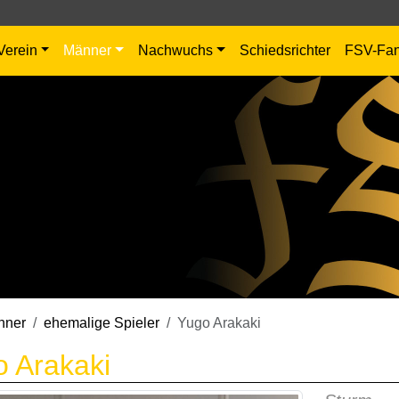
Verein
Männer
Nachwuchs
Schiedsrichter
FSV-Fa
nner
ehemalige Spieler
Yugo Arakaki
 Arakaki