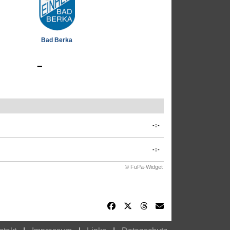
Bad Berka
-
-:-
-:-
© FuPa-Widget