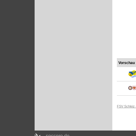
Vorschau
FSV Schleiz
soccero.de