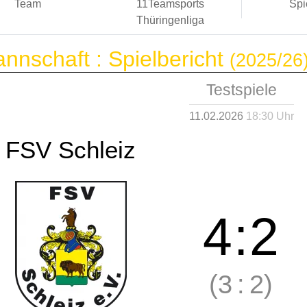
Team
11Teamsports
Spi
Thüringenliga
annschaft :
Spielbericht
(2025/26
Testspiele
11.02.2026
18:30 Uhr
FSV Schleiz
4
:
2
(3
:
2)