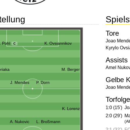
tellung
Spielst
Tore
Joao Mend
. Pohl
K. Ovsiannikov
C
Kyrylo Ovsi
Assists
Amel Nukov
riaka
M. Berger
Gelbe K
J. Mendes
P. Dorn
Joao Mend
Torfolge
1:0 (15')
Jo
K. Lorenz
2:0 (29')
Ma
A. Nukovic
L. Broßmann
(Al
2:1 (32')
FC