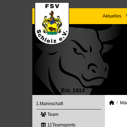
Aktuelles
Est. 1913
Mä
1.Mannschaft
Team
11Teamsports