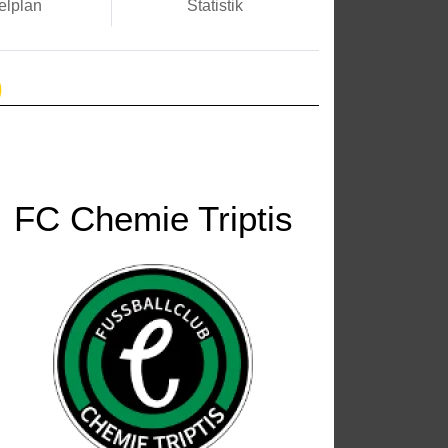
elplan
Statistik
)
FC Chemie Triptis