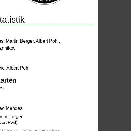
atistik
es
,
Martin Berger
,
Albert Pohl
,
annikov
ic
,
Albert Pohl
arten
es
ao Mendes
rtin Berger
bert Pohl)
 Chemie Triptis per Freistoss