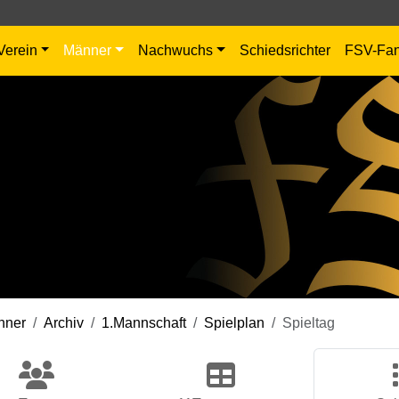
Verein
Männer
Nachwuchs
Schiedsrichter
FSV-Fa
nner
Archiv
1.Mannschaft
Spielplan
Spieltag