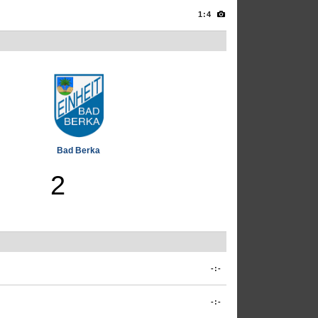
1:4
Bad Berka
2
-:-
-:-