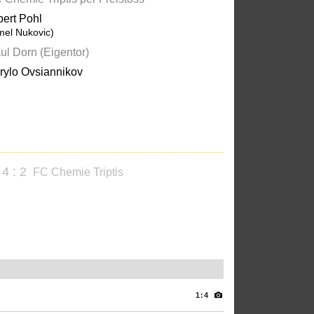
bert Pohl
mel Nukovic)
ul Dorn (Eigentor)
rylo Ovsiannikov
4 : 2
FC Chemie Triptis
1:4