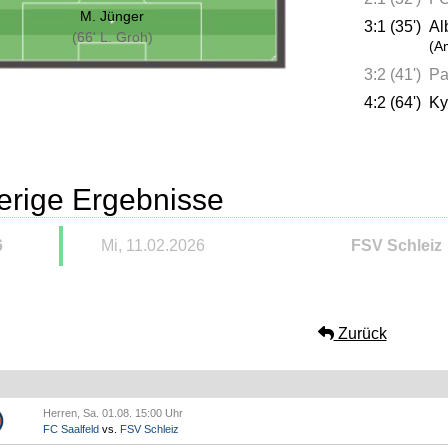
M. Jünger
3:1 (35')
Al
(66' L. Groh)
(A
3:2 (41')
Pa
4:2 (64')
Ky
erige Ergebnisse
6
Mi, 11.02.2026
FSV Schleiz
Zurück
Herren, Sa. 01.08. 15:00 Uhr
FC Saalfeld
vs.
FSV Schleiz