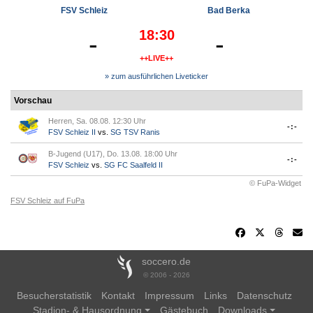
FSV Schleiz
Bad Berka
18:30
-
-
++LIVE++
» zum ausführlichen Liveticker
Vorschau
Herren, Sa. 08.08. 12:30 Uhr
-:-
FSV Schleiz II
vs.
SG TSV Ranis
B-Jugend (U17), Do. 13.08. 18:00 Uhr
-:-
FSV Schleiz
vs.
SG FC Saalfeld II
© FuPa-Widget
FSV Schleiz auf FuPa
soccero.de
© 2006 - 2026
Besucherstatistik
Kontakt
Impressum
Links
Datenschutz
Stadion- & Hausordnung
Gästebuch
Downloads