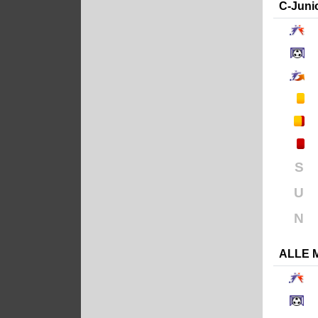
C-Juni
S
U
N
ALLE 