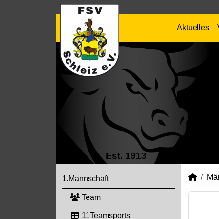
Aktuelles
Est. 1913
Mä
1.Mannschaft
Team
11Teamsports