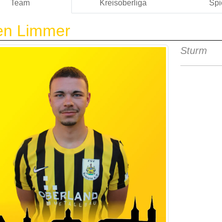
Team
Kreisoberliga
Spi
en Limmer
Sturm