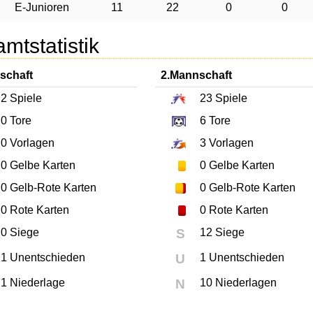
E-Junioren
11
22
0
0
mtstatistik
schaft
2.Mannschaft
2
Spiele
23
Spiele
0
Tore
6
Tore
0
Vorlagen
3
Vorlagen
0
Gelbe Karten
0
Gelbe Karten
0
Gelb-Rote Karten
0
Gelb-Rote Karten
0
Rote Karten
0
Rote Karten
0 Siege
S
12 Siege
1 Unentschieden
U
1 Unentschieden
1 Niederlage
N
10 Niederlagen