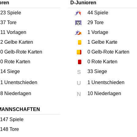
oren
D-Junioren
23
Spiele
44
Spiele
37
Tore
29
Tore
11
Vorlagen
1
Vorlage
2
Gelbe Karten
1
Gelbe Karte
0
Gelb-Rote Karten
0
Gelb-Rote Karten
0
Rote Karten
0
Rote Karten
14 Siege
S
33 Siege
1 Unentschieden
U
1 Unentschieden
8 Niederlagen
N
10 Niederlagen
MANNSCHAFTEN
147
Spiele
148
Tore