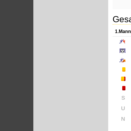
Gesa
1.Mann
S
U
N