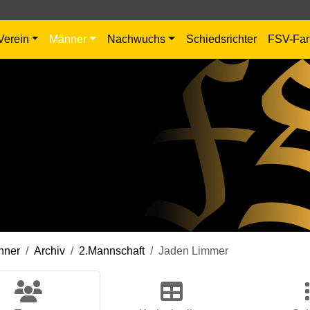
Verein
Männer
Nachwuchs
Schiedsrichter
FSV-Fa
nner
Archiv
2.Mannschaft
Jaden Limmer