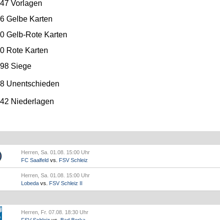
47
Vorlagen
6
Gelbe Karten
0
Gelb-Rote Karten
0
Rote Karten
98 Siege
8 Unentschieden
42 Niederlagen
Herren, Sa. 01.08. 15:00 Uhr
FC Saalfeld
vs.
FSV Schleiz
Herren, Sa. 01.08. 15:00 Uhr
Lobeda
vs.
FSV Schleiz II
Herren, Fr. 07.08. 18:30 Uhr
FSV Schleiz
vs.
Bad Berka