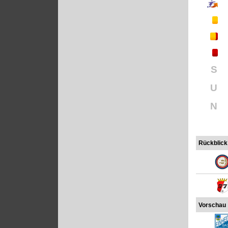
S
U
N
Rückblick
Vorschau