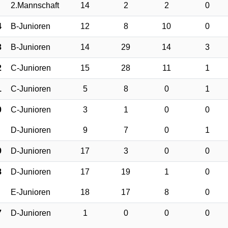
2.Mannschaft
14
2
2
0
4
B-Junioren
12
8
10
0
3
B-Junioren
14
29
14
3
2
C-Junioren
15
28
11
1
1
C-Junioren
5
8
0
1
0
C-Junioren
3
1
0
0
D-Junioren
9
7
0
1
9
D-Junioren
17
3
0
0
8
D-Junioren
17
19
1
0
E-Junioren
18
17
8
0
7
D-Junioren
1
0
0
0