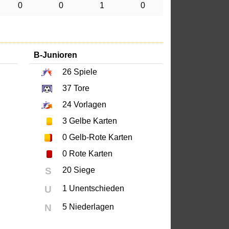
0
0
1
0
B-Junioren
26
Spiele
37
Tore
24
Vorlagen
3
Gelbe Karten
0
Gelb-Rote Karten
0
Rote Karten
S
20 Siege
U
1 Unentschieden
N
5 Niederlagen