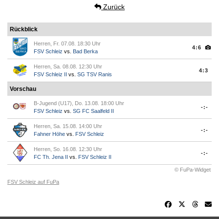
Zurück
Rückblick
Herren, Fr. 07.08. 18:30 Uhr
4:6
FSV Schleiz
vs.
Bad Berka
Herren, Sa. 08.08. 12:30 Uhr
4:3
FSV Schleiz II
vs.
SG TSV Ranis
Vorschau
B-Jugend (U17), Do. 13.08. 18:00 Uhr
-:-
FSV Schleiz
vs.
SG FC Saalfeld II
Herren, Sa. 15.08. 14:00 Uhr
-:-
Fahner Höhe
vs.
FSV Schleiz
Herren, So. 16.08. 12:30 Uhr
-:-
FC Th. Jena II
vs.
FSV Schleiz II
© FuPa-Widget
FSV Schleiz auf FuPa