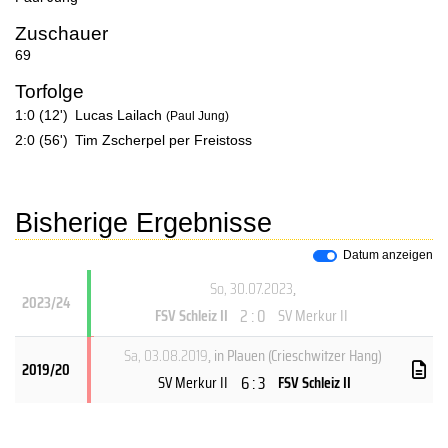
Zuschauer
69
Torfolge
1:0 (12')
Lucas Lailach
(Paul Jung)
2:0 (56')
Tim Zscherpel per Freistoss
Bisherige Ergebnisse
Datum anzeigen
So, 30.07.2023
,
2023/24
2 : 0
FSV Schleiz II
SV Merkur II
Sa, 03.08.2019
, in Plauen (Crieschwitzer Hang)
2019/20
6 : 3
SV Merkur II
FSV Schleiz II