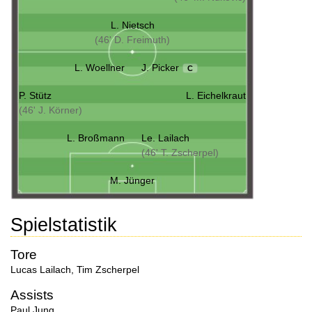
L. Nietsch
(46' D. Freimuth)
L. Woellner
J. Picker
C
P. Stütz
L. Eichelkraut
(46' J. Körner)
L. Broßmann
Le. Lailach
(46' T. Zscherpel)
M. Jünger
Spielstatistik
Tore
Lucas Lailach
,
Tim Zscherpel
Assists
Paul Jung