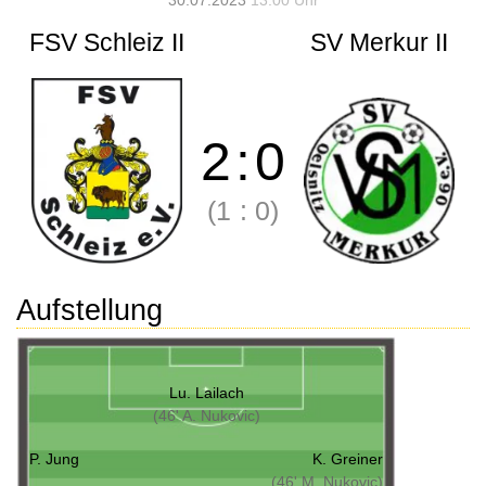
30.07.2023
13:00 Uhr
FSV Schleiz II
SV Merkur II
2
:
0
(1
:
0)
Aufstellung
Lu. Lailach
(46' A. Nukovic)
P. Jung
K. Greiner
(46' M. Nukovic)