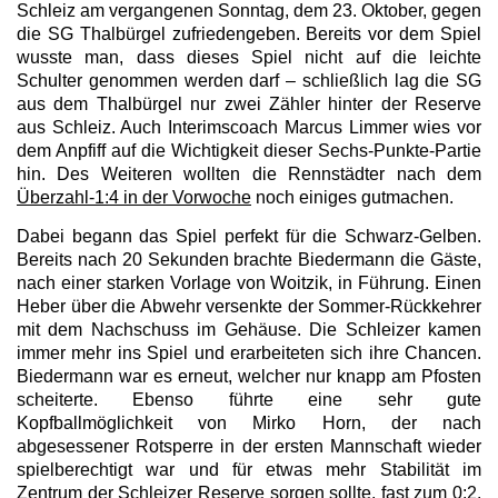
Schleiz am vergangenen Sonntag, dem 23. Oktober, gegen
die SG Thalbürgel zufriedengeben. Bereits vor dem Spiel
wusste man, dass dieses Spiel nicht auf die leichte
Schulter genommen werden darf – schließlich lag die SG
aus dem Thalbürgel nur zwei Zähler hinter der Reserve
aus Schleiz. Auch Interimscoach Marcus Limmer wies vor
dem Anpfiff auf die Wichtigkeit dieser Sechs-Punkte-Partie
hin. Des Weiteren wollten die Rennstädter nach dem
Überzahl-1:4 in der Vorwoche
noch einiges gutmachen.
Dabei begann das Spiel perfekt für die Schwarz-Gelben.
Bereits nach 20 Sekunden brachte Biedermann die Gäste,
nach einer starken Vorlage von Woitzik, in Führung. Einen
Heber über die Abwehr versenkte der Sommer-Rückkehrer
mit dem Nachschuss im Gehäuse. Die Schleizer kamen
immer mehr ins Spiel und erarbeiteten sich ihre Chancen.
Biedermann war es erneut, welcher nur knapp am Pfosten
scheiterte. Ebenso führte eine sehr gute
Kopfballmöglichkeit von Mirko Horn, der nach
abgesessener Rotsperre in der ersten Mannschaft wieder
spielberechtigt war und für etwas mehr Stabilität im
Zentrum der Schleizer Reserve sorgen sollte, fast zum 0:2.