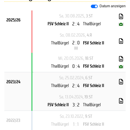
Datum anzeigen
Sa, 30.08.2025
, 3.ST
2025/26
2 : 4
FSV Schleiz II
ThalBürgel
(
)
So, 08.02.2026
, 4.R
2 : 0
ThalBürgel
FSV Schleiz II
(
U
)
Mi, 20.05.2026
, 18.ST
0 : 4
ThalBürgel
FSV Schleiz II
(
)
So, 25.02.2024
, 6.ST
2023/24
2 : 4
ThalBürgel
FSV Schleiz II
Sa, 13.04.2024
, 19.ST
3 : 2
FSV Schleiz II
ThalBürgel
So, 23.10.2022
, 9.ST
2022/23
1 : 1
ThalBürgel
FSV Schleiz II