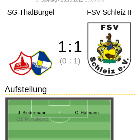
9. Spieltag - 23.10.2022
15:00 Uhr
SG ThalBürgel
FSV Schleiz II
1
:
1
(0
:
1)
Aufstellung
J. Biedermann
C. Hofmann
(31' M. Nukovic)