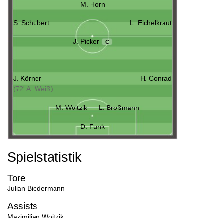
M. Horn
S. Schubert
L. Eichelkraut
J. Picker
C
J. Körner
H. Conrad
(72' A. Weiß)
M. Woitzik
L. Broßmann
D. Funk
Spielstatistik
Tore
Julian Biedermann
Assists
Maximilian Woitzik