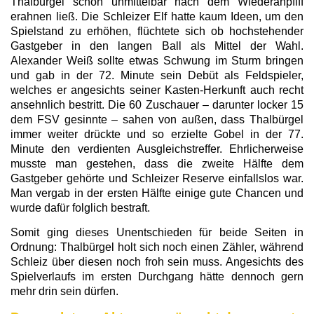
Thalbürgel schon unmittelbar nach dem Wiederanpfiff
erahnen ließ. Die Schleizer Elf hatte kaum Ideen, um den
Spielstand zu erhöhen, flüchtete sich ob hochstehender
Gastgeber in den langen Ball als Mittel der Wahl.
Alexander Weiß sollte etwas Schwung im Sturm bringen
und gab in der 72. Minute sein Debüt als Feldspieler,
welches er angesichts seiner Kasten-Herkunft auch recht
ansehnlich bestritt. Die 60 Zuschauer – darunter locker 15
dem FSV gesinnte – sahen von außen, dass Thalbürgel
immer weiter drückte und so erzielte Gobel in der 77.
Minute den verdienten Ausgleichstreffer. Ehrlicherweise
musste man gestehen, dass die zweite Hälfte dem
Gastgeber gehörte und Schleizer Reserve einfallslos war.
Man vergab in der ersten Hälfte einige gute Chancen und
wurde dafür folglich bestraft.
Somit ging dieses Unentschieden für beide Seiten in
Ordnung: Thalbürgel holt sich noch einen Zähler, während
Schleiz über diesen noch froh sein muss. Angesichts des
Spielverlaufs im ersten Durchgang hätte dennoch gern
mehr drin sein dürfen.