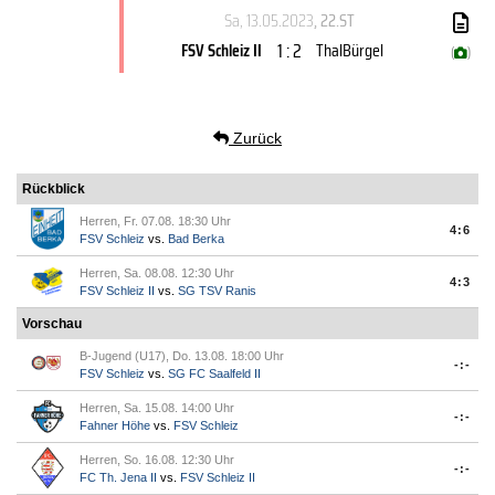
Sa, 13.05.2023
, 22.ST
1 : 2
FSV Schleiz II
ThalBürgel
(
)
Zurück
Rückblick
Herren, Fr. 07.08. 18:30 Uhr
4:6
FSV Schleiz
vs.
Bad Berka
Herren, Sa. 08.08. 12:30 Uhr
4:3
FSV Schleiz II
vs.
SG TSV Ranis
Vorschau
B-Jugend (U17), Do. 13.08. 18:00 Uhr
-:-
FSV Schleiz
vs.
SG FC Saalfeld II
Herren, Sa. 15.08. 14:00 Uhr
-:-
Fahner Höhe
vs.
FSV Schleiz
Herren, So. 16.08. 12:30 Uhr
-:-
FC Th. Jena II
vs.
FSV Schleiz II