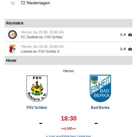
72 Niederlagen
N
Rückblick
Herren, Sa. 01.08. 15:00 Uhr
1:4
FC Saalfeld
vs.
FSV Schleiz
Herren, Sa. 01.08. 15:00 Uhr
1:4
Lobeda
vs.
FSV Schleiz II
Heute
Herren
FSV Schleiz
Bad Berka
18:30
-
-
++LIVE++
» zum ausführlichen Liveticker