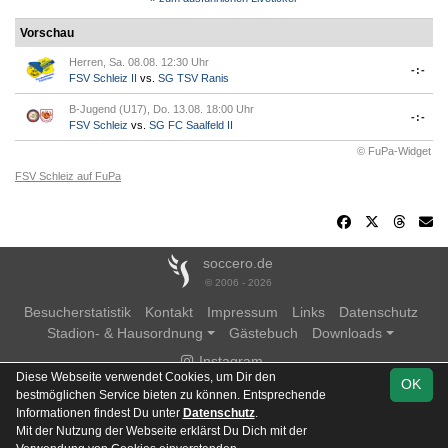
Vorschau
Herren, Sa. 08.08. 12:30 Uhr
-:-
FSV Schleiz II
vs.
SG TSV Ranis
B-Jugend (U17), Do. 13.08. 18:00 Uhr
-:-
FSV Schleiz
vs.
SG FC Saalfeld II
© FuPa-Widget
FSV Schleiz auf FuPa
soccero.de
© 2006 - 2026
Besucherstatistik
Kontakt
Impressum
Links
Datenschutz
Stadion- & Hausordnung
Gästebuch
Downloads
Instagram
Diese Webseite verwendet Cookies, um Dir den
OK
bestmöglichen Service bieten zu können. Entsprechende
Informationen findest Du unter
Datenschutz
.
Mit der Nutzung der Webseite erklärst Du Dich mit der
Team
Thüringenliga
Spielplan
Statistik