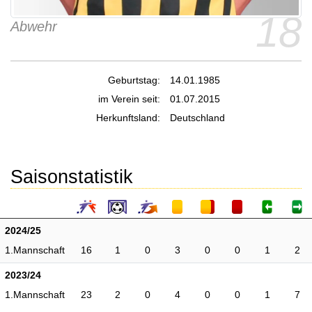
18
Abwehr
Geburtstag:
14.01.1985
im Verein seit:
01.07.2015
Herkunftsland:
Deutschland
Saisonstatistik
2024/25
1.Mannschaft
16
1
0
3
0
0
1
2
2023/24
1.Mannschaft
23
2
0
4
0
0
1
7