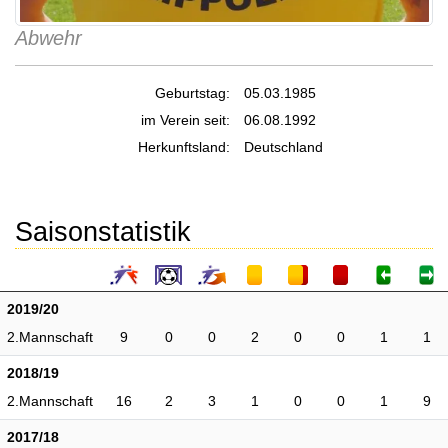
Abwehr
Geburtstag:
05.03.1985
im Verein seit:
06.08.1992
Herkunftsland:
Deutschland
Saisonstatistik
2019/20
2.Mannschaft
9
0
0
2
0
0
1
1
2018/19
2.Mannschaft
16
2
3
1
0
0
1
9
2017/18