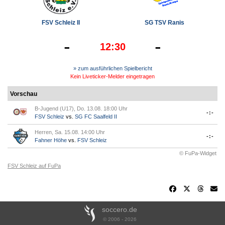
FSV Schleiz II
SG TSV Ranis
-
-
12:30
» zum ausführlichen Spielbericht
Kein Liveticker-Melder eingetragen
Vorschau
B-Jugend (U17), Do. 13.08. 18:00 Uhr
-:-
FSV Schleiz
vs.
SG FC Saalfeld II
Herren, Sa. 15.08. 14:00 Uhr
-:-
Fahner Höhe
vs.
FSV Schleiz
© FuPa-Widget
FSV Schleiz auf FuPa
soccero.de
© 2006 - 2026