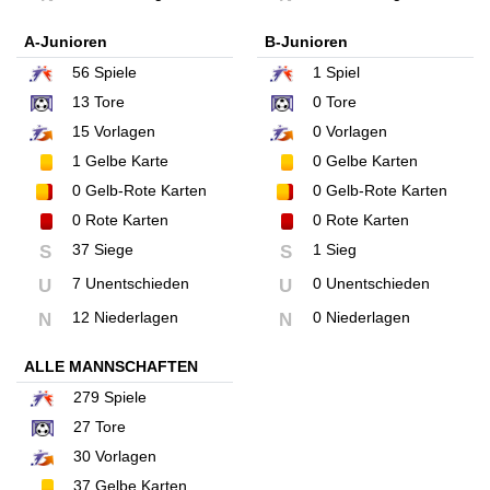
A-Junioren
B-Junioren
56
Spiele
1
Spiel
13
Tore
0
Tore
15
Vorlagen
0
Vorlagen
1
Gelbe Karte
0
Gelbe Karten
0
Gelb-Rote Karten
0
Gelb-Rote Karten
0
Rote Karten
0
Rote Karten
37 Siege
1 Sieg
S
S
7 Unentschieden
0 Unentschieden
U
U
12 Niederlagen
0 Niederlagen
N
N
ALLE MANNSCHAFTEN
279
Spiele
27
Tore
30
Vorlagen
37
Gelbe Karten