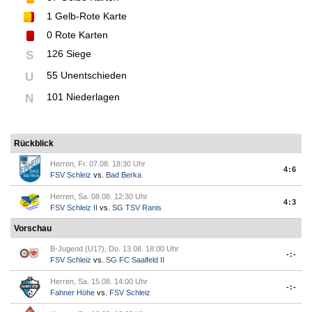
1
Gelb-Rote Karte
0
Rote Karten
126 Siege
S
55 Unentschieden
U
101 Niederlagen
N
Rückblick
Herren, Fr. 07.08. 18:30 Uhr
4:6
FSV Schleiz
vs.
Bad Berka
Herren, Sa. 08.08. 12:30 Uhr
4:3
FSV Schleiz II
vs.
SG TSV Ranis
Vorschau
B-Jugend (U17), Do. 13.08. 18:00 Uhr
-:-
FSV Schleiz
vs.
SG FC Saalfeld II
Herren, Sa. 15.08. 14:00 Uhr
-:-
Fahner Höhe
vs.
FSV Schleiz