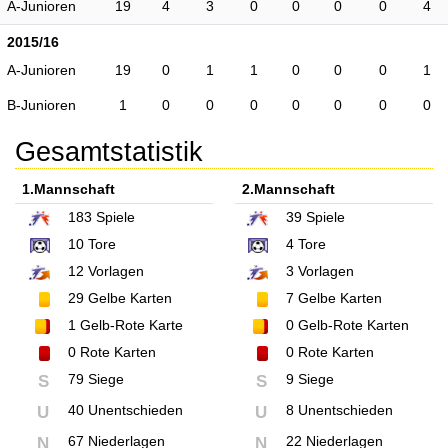
A-Junioren
19
4
3
0
0
0
0
4
2015/16
A-Junioren
19
0
1
1
0
0
0
1
B-Junioren
1
0
0
0
0
0
0
0
Gesamtstatistik
1.Mannschaft
2.Mannschaft
183
Spiele
39
Spiele
10
Tore
4
Tore
12
Vorlagen
3
Vorlagen
29
Gelbe Karten
7
Gelbe Karten
1
Gelb-Rote Karte
0
Gelb-Rote Karten
0
Rote Karten
0
Rote Karten
79 Siege
9 Siege
S
S
40 Unentschieden
8 Unentschieden
U
U
67 Niederlagen
22 Niederlagen
N
N