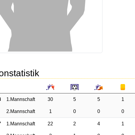
onstatistik
8
1.Mannschaft
30
5
5
1
2.Mannschaft
1
0
0
0
7
1.Mannschaft
22
2
4
1