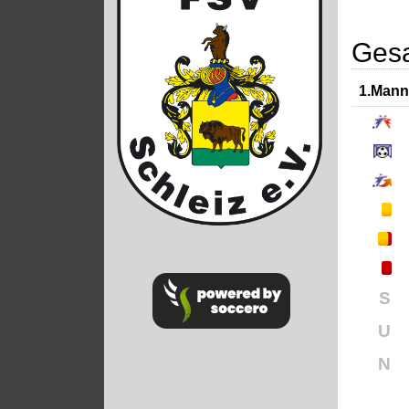
Gesa
1.Mann
S
U
N