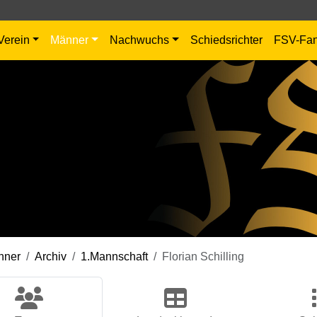
Verein
Männer
Nachwuchs
Schiedsrichter
FSV-Fa
nner
Archiv
1.Mannschaft
Florian Schilling