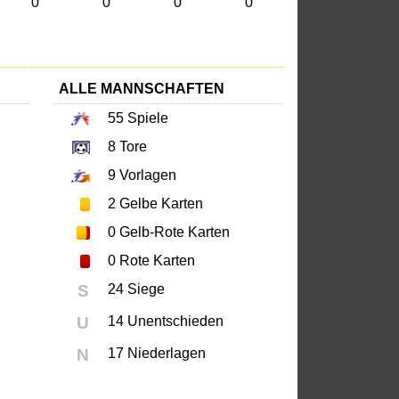
0
0
0
0
ALLE MANNSCHAFTEN
55
Spiele
8
Tore
9
Vorlagen
2
Gelbe Karten
0
Gelb-Rote Karten
0
Rote Karten
S
24 Siege
U
14 Unentschieden
N
17 Niederlagen