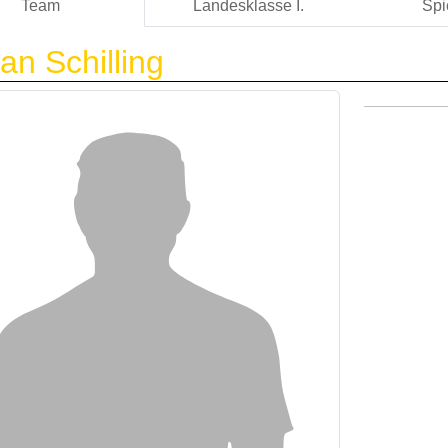
Team
Landesklasse I.
Spi
ian Schilling