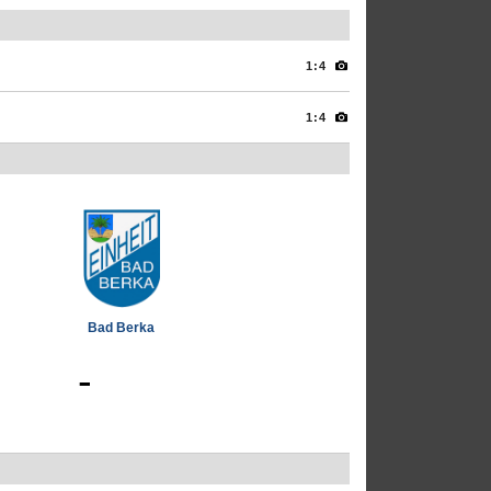
1:4
1:4
Bad Berka
-