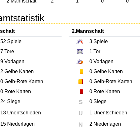
2.Mannschaft
2
1
0
0
mtstatistik
schaft
2.Mannschaft
52
Spiele
3
Spiele
7
Tore
1
Tor
9
Vorlagen
0
Vorlagen
2
Gelbe Karten
0
Gelbe Karten
0
Gelb-Rote Karten
0
Gelb-Rote Karten
0
Rote Karten
0
Rote Karten
24 Siege
S
0 Siege
13 Unentschieden
U
1 Unentschieden
15 Niederlagen
N
2 Niederlagen