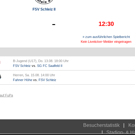
FSV Schleiz II
-
12:30
» zum ausführlichen Spielbericht
Kein Liveticker-Melder eingetragen
B-Jugend (U17), Do. 13.08. 18:00 Uhr
FSV Schleiz
vs.
SG FC Saalfeld II
Herren, Sa. 15.08. 14:00 Uhr
Fahner Höhe
vs.
FSV Schleiz
 auf FuPa
Besucherstatistik
Ko
Stadion- & 