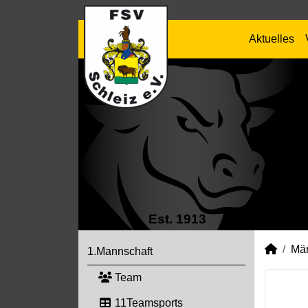
Aktuelles
Est. 1913
Mä
1.Mannschaft
Team
11Teamsports