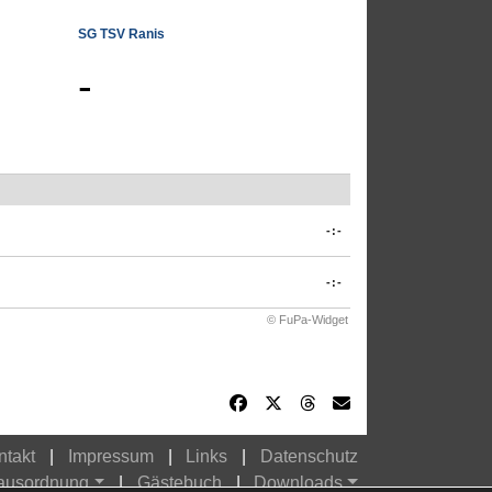
SG TSV Ranis
-
-:-
-:-
© FuPa-Widget
ntakt
Impressum
Links
Datenschutz
Hausordnung
Gästebuch
Downloads