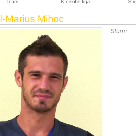
Team
Kreisoberliga
Spi
l-Marius Mihoc
Sturm