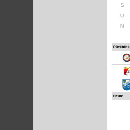
S
U
N
Rückblick
Heute