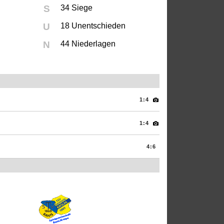
S
34 Siege
U
18 Unentschieden
N
44 Niederlagen
1:4
1:4
4:6