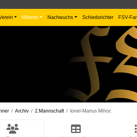
Verein
Männer
Nachwuchs
Schiedsrichter
FSV-Fa
nner
Archiv
2.Mannschaft
Ionel-Marius Mihoc