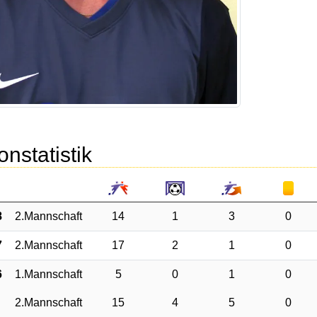
onstatistik
8
2.Mannschaft
14
1
3
0
7
2.Mannschaft
17
2
1
0
6
1.Mannschaft
5
0
1
0
2.Mannschaft
15
4
5
0