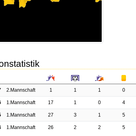
onstatistik
7
2.Mannschaft
1
1
1
0
6
1.Mannschaft
17
1
0
4
5
1.Mannschaft
27
3
1
5
4
1.Mannschaft
26
2
2
5