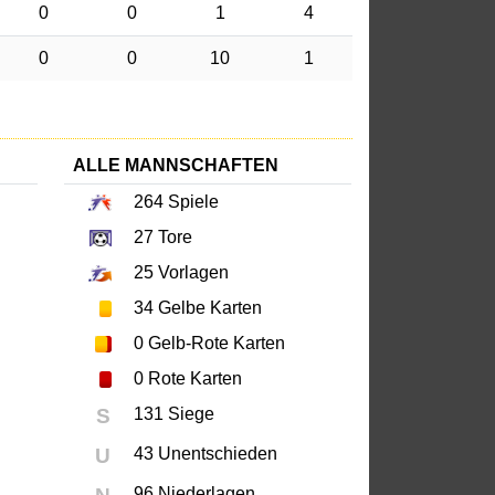
0
0
1
4
0
0
10
1
ALLE MANNSCHAFTEN
264
Spiele
27
Tore
25
Vorlagen
34
Gelbe Karten
0
Gelb-Rote Karten
0
Rote Karten
S
131 Siege
U
43 Unentschieden
96 Niederlagen