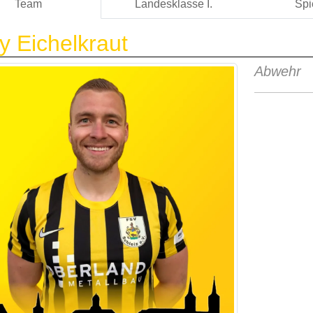
Team
Landesklasse I.
Spi
y Eichelkraut
Abwehr