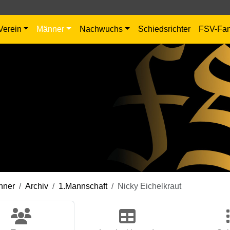
Verein
Männer
Nachwuchs
Schiedsrichter
FSV-Fa
nner
Archiv
1.Mannschaft
Nicky Eichelkraut