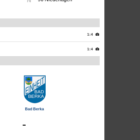
N
1:4
1:4
Bad Berka
-