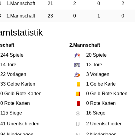
4
1.Mannschaft
21
2
0
2
3
1.Mannschaft
23
0
1
0
mtstatistik
schaft
2.Mannschaft
244
Spiele
20
Spiele
14
Tore
13
Tore
22
Vorlagen
3
Vorlagen
33
Gelbe Karten
1
Gelbe Karte
0
Gelb-Rote Karten
0
Gelb-Rote Karten
0
Rote Karten
0
Rote Karten
115 Siege
S
16 Siege
41 Unentschieden
U
2 Unentschieden
94 Niederlagen
2 Niederlagen