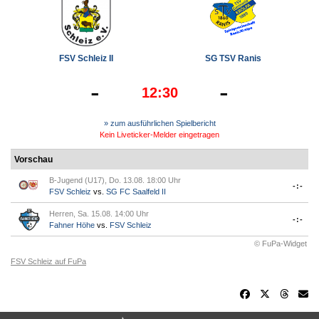
FSV Schleiz II
SG TSV Ranis
-
-
12:30
» zum ausführlichen Spielbericht
Kein Liveticker-Melder eingetragen
Vorschau
B-Jugend (U17), Do. 13.08. 18:00 Uhr
-:-
FSV Schleiz
vs.
SG FC Saalfeld II
Herren, Sa. 15.08. 14:00 Uhr
-:-
Fahner Höhe
vs.
FSV Schleiz
© FuPa-Widget
FSV Schleiz auf FuPa