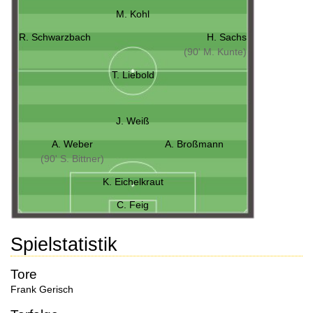
M. Kohl
R. Schwarzbach
H. Sachs
(90' M. Kunte)
T. Liebold
J. Weiß
A. Weber
A. Broßmann
(90' S. Bittner)
K. Eichelkraut
C. Feig
Spielstatistik
Tore
Frank Gerisch