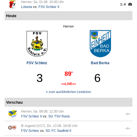
Herren, Sa. 01.08. 15:00 Uhr
1:4
Lobeda
vs.
FSV Schleiz II
Heute
Herren
FSV Schleiz
Bad Berka
89'
3
6
++LIVE++
» zum ausführlichen Liveticker
Vorschau
Herren, Sa. 08.08. 12:30 Uhr
-:-
FSV Schleiz II
vs.
SG TSV Ranis
B-Jugend (U17), Do. 13.08. 18:00 Uhr
-:-
FSV Schleiz
vs.
SG FC Saalfeld II