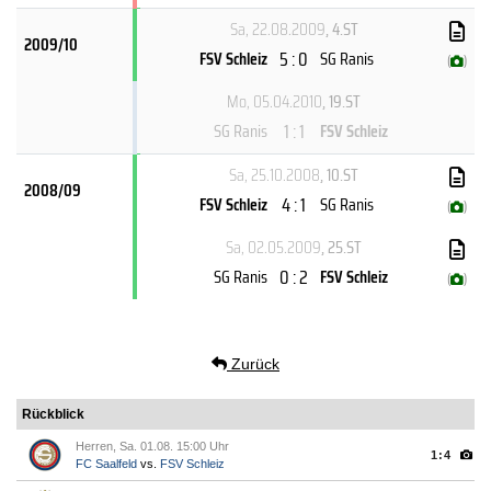
Sa, 22.08.2009
, 4.ST
2009/10
5 : 0
FSV Schleiz
SG Ranis
(
)
Mo, 05.04.2010
, 19.ST
1 : 1
SG Ranis
FSV Schleiz
Sa, 25.10.2008
, 10.ST
2008/09
4 : 1
FSV Schleiz
SG Ranis
(
)
Sa, 02.05.2009
, 25.ST
0 : 2
SG Ranis
FSV Schleiz
(
)
Zurück
Rückblick
Herren, Sa. 01.08. 15:00 Uhr
1:4
FC Saalfeld
vs.
FSV Schleiz