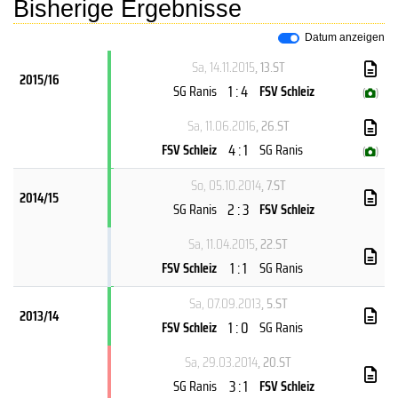
Bisherige Ergebnisse
Datum anzeigen
Sa, 14.11.2015
, 13.ST
2015/16
1 : 4
SG Ranis
FSV Schleiz
(
)
Sa, 11.06.2016
, 26.ST
4 : 1
FSV Schleiz
SG Ranis
(
)
So, 05.10.2014
, 7.ST
2014/15
2 : 3
SG Ranis
FSV Schleiz
Sa, 11.04.2015
, 22.ST
1 : 1
FSV Schleiz
SG Ranis
Sa, 07.09.2013
, 5.ST
2013/14
1 : 0
FSV Schleiz
SG Ranis
Sa, 29.03.2014
, 20.ST
3 : 1
SG Ranis
FSV Schleiz