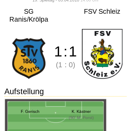
19. Spieltag - 05.04.2010
14:00 Uhr
SG
FSV Schleiz
Ranis/Krölpa
1
:
1
(1
:
0)
Aufstellung
F. Gerisch
K. Kästner
(90' M. Porst)