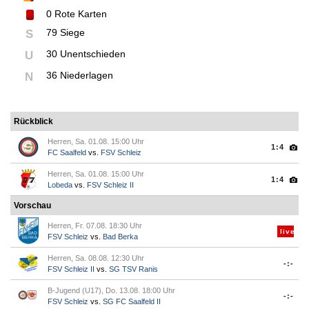
0
Rote Karten
79 Siege
S
30 Unentschieden
U
36 Niederlagen
N
Rückblick
Herren, Sa. 01.08. 15:00 Uhr
1:4
FC Saalfeld
vs.
FSV Schleiz
Herren, Sa. 01.08. 15:00 Uhr
1:4
Lobeda
vs.
FSV Schleiz II
Vorschau
Herren, Fr. 07.08. 18:30 Uhr
live
FSV Schleiz
vs.
Bad Berka
Herren, Sa. 08.08. 12:30 Uhr
-:-
FSV Schleiz II
vs.
SG TSV Ranis
B-Jugend (U17), Do. 13.08. 18:00 Uhr
-:-
FSV Schleiz
vs.
SG FC Saalfeld II