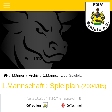
Est. 1913
Männer
Archiv
1.Mannschaft
Spielplan
1.Mannschaft :
Spielplan
(2004/05)
Sa, 31.07.2004
14:30
,
Thüringenpokal - 1.R
:
FSV Schleiz
SV Schmölln