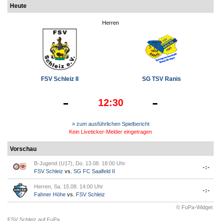
Heute
Herren
FSV Schleiz II
SG TSV Ranis
-
-
12:30
» zum ausführlichen Spielbericht
Kein Liveticker-Melder eingetragen
Vorschau
B-Jugend (U17), Do. 13.08. 18:00 Uhr
-:-
FSV Schleiz
vs.
SG FC Saalfeld II
Herren, Sa. 15.08. 14:00 Uhr
-:-
Fahner Höhe
vs.
FSV Schleiz
© FuPa-Widget
FSV Schleiz auf FuPa