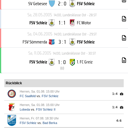
2 : 0
SV Gebesee
FSV Schleiz
Sa, 28.05.2005
14:00
,
Landesklasse Ost - 28.ST
1 : 1
FSV Schleiz
FC Motor
Sa, 04.06.2005
14:00
,
Landesklasse Ost - 29.ST
3 : 1
FSV Sömmerda
FSV Schleiz
Sa, 11.06.2005
14:00
,
Landesklasse Ost - 30.ST
1 : 0
FSV Schleiz
1. FC Greiz
(
U
)
Rückblick
Herren, Sa. 01.08. 15:00 Uhr
1:4
FC Saalfeld
vs.
FSV Schleiz
Herren, Sa. 01.08. 15:00 Uhr
1:4
Lobeda
vs.
FSV Schleiz II
Herren, Fr. 07.08. 18:30 Uhr
4:6
FSV Schleiz
vs.
Bad Berka