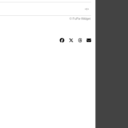
-:-
© FuPa-Widget