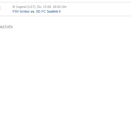
B-Jugend (U17), Do. 13.08. 18:00 Uhr
FSV Schleiz
vs.
SG FC Saalfeld II
 auf FuPa