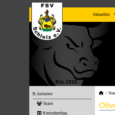
Aktuelles
Est. 1913
Na
B-Junioren
Oliv
Team
Kreisoberliga