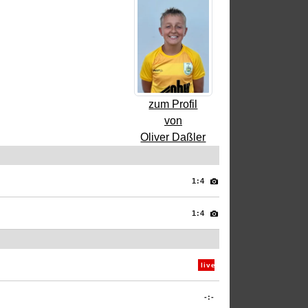
zum Profil
von
Oliver Daßler
1:4
1:4
live
-:-