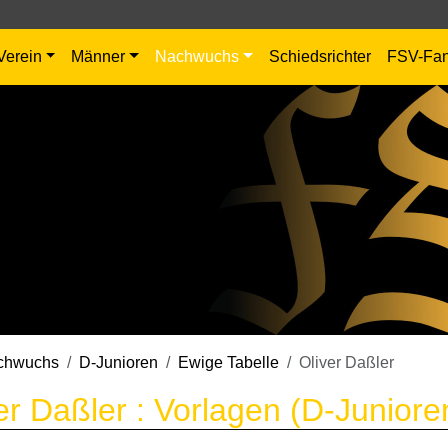
Verein
Männer
Nachwuchs
Schiedsrichter
FSV-Fa
chwuchs
D-Junioren
Ewige Tabelle
Oliver Daßler
er Daßler : Vorlagen (D-Juniore