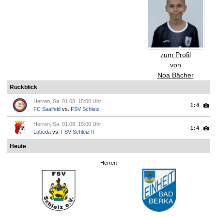
zum Profil
von
Noa Bächer
Rückblick
Herren, Sa. 01.08. 15:00 Uhr
1:4
FC Saalfeld
vs.
FSV Schleiz
Herren, Sa. 01.08. 15:00 Uhr
1:4
Lobeda
vs.
FSV Schleiz II
Heute
Herren