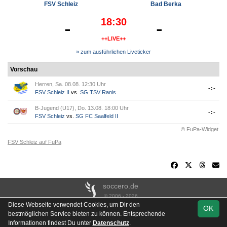
FSV Schleiz
Bad Berka
18:30
-
-
++LIVE++
» zum ausführlichen Liveticker
Vorschau
Herren, Sa. 08.08. 12:30 Uhr
-:-
FSV Schleiz II
vs.
SG TSV Ranis
B-Jugend (U17), Do. 13.08. 18:00 Uhr
-:-
FSV Schleiz
vs.
SG FC Saalfeld II
© FuPa-Widget
FSV Schleiz auf FuPa
soccero.de
© 2006 - 2026
Diese Webseite verwendet Cookies, um Dir den
OK
Besucherstatistik
Kontakt
Impressum
Links
Datenschutz
bestmöglichen Service bieten zu können. Entsprechende
Stadion- & Hausordnung
Gästebuch
Downloads
Informationen findest Du unter
Datenschutz
.