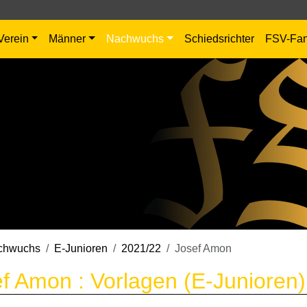
Verein
Männer
Nachwuchs
Schiedsrichter
FSV-Fa
chwuchs
E-Junioren
2021/22
Josef Amon
f Amon : Vorlagen (E-Junioren)