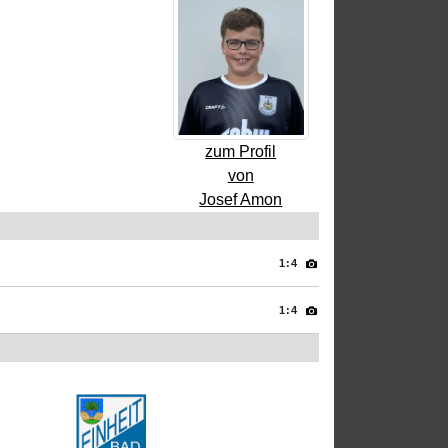
zum Profil
von
Josef Amon
1:4
1:4