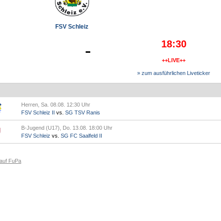
FSV Schleiz
18:30
-
++LIVE++
» zum ausführlichen Liveticker
Herren, Sa. 08.08. 12:30 Uhr
FSV Schleiz II
vs.
SG TSV Ranis
B-Jugend (U17), Do. 13.08. 18:00 Uhr
FSV Schleiz
vs.
SG FC Saalfeld II
 auf FuPa