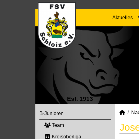
Aktuelles
Est. 1913
Na
B-Junioren
Jose
Team
Kreisoberliga