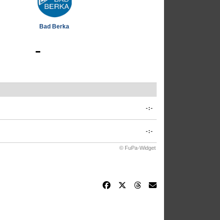
Bad Berka
-
-:-
-:-
© FuPa-Widget