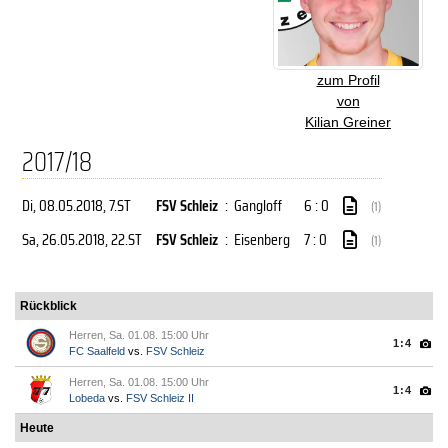
zum Profil
von
Kilian Greiner
2017/18
Di, 08.05.2018
, 7.ST
FSV Schleiz
:
Gangloff
6 : 0
(1)
Sa, 26.05.2018
, 22.ST
FSV Schleiz
:
Eisenberg
7 : 0
(1)
Rückblick
Herren, Sa. 01.08. 15:00 Uhr
1:4
FC Saalfeld
vs.
FSV Schleiz
Herren, Sa. 01.08. 15:00 Uhr
1:4
Lobeda
vs.
FSV Schleiz II
Heute