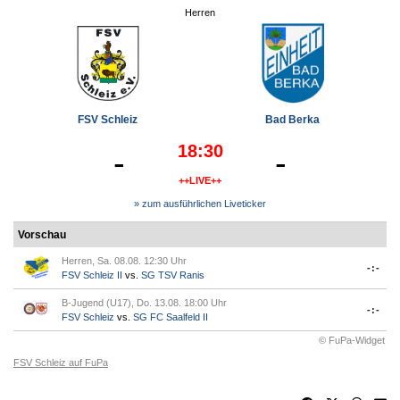
Herren
FSV Schleiz
Bad Berka
18:30
-
-
++LIVE++
» zum ausführlichen Liveticker
Vorschau
Herren, Sa. 08.08. 12:30 Uhr
-:-
FSV Schleiz II
vs.
SG TSV Ranis
B-Jugend (U17), Do. 13.08. 18:00 Uhr
-:-
FSV Schleiz
vs.
SG FC Saalfeld II
© FuPa-Widget
FSV Schleiz auf FuPa