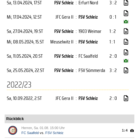
Sa, 13.04.2024
, 17.ST
FSV Schleiz
:
Erfurt Nord
3 : 2
Mi, 17.04.2024
, 12.ST
JFC Gera II
:
FSV Schleiz
0 : 1
(
)
Sa, 27.04.2024
, 19.ST
FSV Schleiz
:
1903 Weimar
1 : 2
Mi, 08.05.2024
, 15.ST
Meuselwitz II
:
FSV Schleiz
1 : 1
Sa, 11.05.2024
, 20.ST
FSV Schleiz
:
FC Saalfeld
2 : 0
(
)
Sa, 25.05.2024
, 22.ST
FSV Schleiz
:
FSV Sömmerda
3 : 2
2022/23
Sa, 10.09.2022
, 2.ST
JFC Gera II
:
FSV Schleiz
2 : 0
Rückblick
Herren, Sa. 01.08. 15:00 Uhr
1:4
FC Saalfeld
vs.
FSV Schleiz