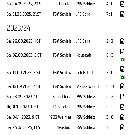
Sa, 24.05.2025
, 20.ST
FC Borntal
:
FSV Schleiz
4 : 0
Sa, 31.05.2025
, 21.ST
FSV Schleiz
:
JFC Gera II
7 : 1
2023/24
Sa, 26.08.2023
, 1.ST
FSV Schleiz
:
JFC Gera II
2 : 3
Sa, 02.09.2023
, 2.ST
FSV Schleiz
:
Neustadt
6 : 3
(
)
So, 10.09.2023
, 3.ST
FSV Schleiz
:
Lok Erfurt
5 : 0
(
)
Sa, 16.09.2023
, 4.ST
FSV Schleiz
:
Meuselwitz II
6 : 0
Sa, 23.09.2023
, 1.R
Schott Jena
:
FSV Schleiz
0 : 2
Di, 31.10.2023
, 8.ST
FC Saalfeld
:
FSV Schleiz
6 : 3
Sa, 04.11.2023
, 9.ST
1903 Weimar
:
FSV Schleiz
3 : 0
Sa, 24.02.2024
, 13.ST
Neustadt
:
FSV Schleiz
1 : 1