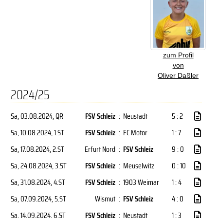
zum Profil
von
Oliver Daßler
2024/25
Sa, 03.08.2024
, QR
FSV Schleiz
:
Neustadt
5 : 2
Sa, 10.08.2024
, 1.ST
FSV Schleiz
:
FC Motor
1 : 7
Sa, 17.08.2024
, 2.ST
Erfurt Nord
:
FSV Schleiz
9 : 0
Sa, 24.08.2024
, 3.ST
FSV Schleiz
:
Meuselwitz
0 : 10
Sa, 31.08.2024
, 4.ST
FSV Schleiz
:
1903 Weimar
1 : 4
Sa, 07.09.2024
, 5.ST
Wismut
:
FSV Schleiz
4 : 0
Sa, 14.09.2024
, 6.ST
FSV Schleiz
:
Neustadt
1 : 3