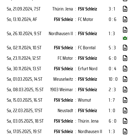
Sa, 21.09.2024
, 7.ST
Thürin. Jena
:
FSV Schleiz
3 : 1
So, 13.10.2024
, AF
FSV Schleiz
:
FC Motor
0 : 6
Sa, 26.10.2024
, 9.ST
Nordhausen II
:
FSV Schleiz
1 : 3
(
)
Sa, 02.11.2024
, 10.ST
FSV Schleiz
:
FC Borntal
5 : 3
Sa, 23.11.2024
, 12.ST
FC Motor
:
FSV Schleiz
6 : 0
Sa, 30.11.2024
, 13.ST
FSV Schleiz
:
Erfurt Nord
0 : 4
Sa, 01.03.2025
, 14.ST
Meuselwitz
:
FSV Schleiz
10 : 0
Sa, 08.03.2025
, 15.ST
1903 Weimar
:
FSV Schleiz
2 : 3
Sa, 15.03.2025
, 16.ST
FSV Schleiz
:
Wismut
1 : 7
Sa, 22.03.2025
, 17.ST
Neustadt
:
FSV Schleiz
1 : 0
Sa, 03.05.2025
, 18.ST
FSV Schleiz
:
Thürin. Jena
6 : 0
Sa, 17.05.2025
, 19.ST
FSV Schleiz
:
Nordhausen II
1 : 3