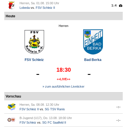
Herren, Sa. 01.08. 15:00 Uhr
1:4
Lobeda
vs.
FSV Schleiz II
Heute
Herren
FSV Schleiz
Bad Berka
18:30
-
-
++LIVE++
» zum ausführlichen Liveticker
Vorschau
Herren, Sa. 08.08. 12:30 Uhr
-:-
FSV Schleiz II
vs.
SG TSV Ranis
B-Jugend (U17), Do. 13.08. 18:00 Uhr
-:-
FSV Schleiz
vs.
SG FC Saalfeld II