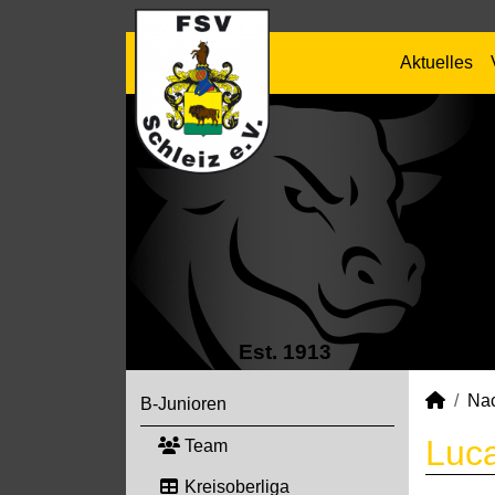
Aktuelles
Est. 1913
Na
B-Junioren
Luca
Team
Kreisoberliga