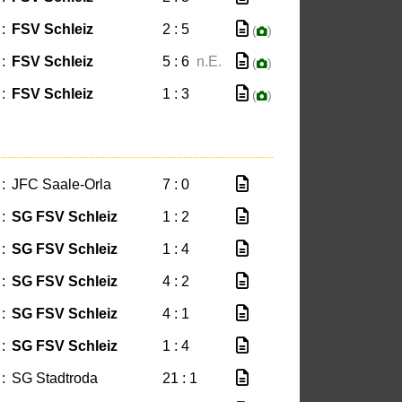
:
FSV Schleiz
2 : 5
(
)
:
FSV Schleiz
5 : 6
n.E.
(
)
:
FSV Schleiz
1 : 3
(
)
:
JFC Saale-Orla
7 : 0
:
SG FSV Schleiz
1 : 2
:
SG FSV Schleiz
1 : 4
:
SG FSV Schleiz
4 : 2
:
SG FSV Schleiz
4 : 1
:
SG FSV Schleiz
1 : 4
:
SG Stadtroda
21 : 1