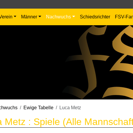
Verein
Männer
Nachwuchs
Schiedsrichter
FSV-Fa
chwuchs
Ewige Tabelle
Luca Metz
 Metz : Spiele (Alle Mannschaf