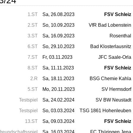
1.ST
Sa, 26.08.2023
FSV Schleiz
2.ST
So, 10.09.2023
VfR Bad Lobenstein
3.ST
Sa, 16.09.2023
Rosenthal
6.ST
So, 29.10.2023
Bad Klosterlausnitz
7.ST
Fr, 03.11.2023
JFC Saale-Orla
8.ST
Sa, 11.11.2023
FSV Schleiz
2.R
Sa, 18.11.2023
BSG Chemie Kahla
5.ST
Mo, 20.11.2023
SV Hermsdorf
Testspiel
Sa, 24.02.2024
SV BW Neustadt
Testspiel
So, 03.03.2024
TSG 1861 Hohenleuben
13.ST
Sa, 09.03.2024
FSV Schleiz
reundschaftsspiel
Sa, 16.03.2024
FC Thüringen Jena