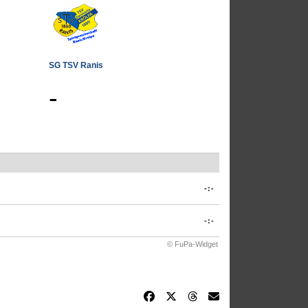
SG TSV Ranis
-
-:-
-:-
© FuPa-Widget