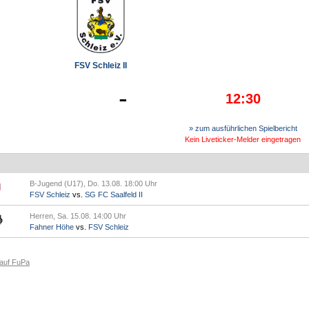
FSV Schleiz II
-
12:30
» zum ausführlichen Spielbericht
Kein Liveticker-Melder eingetragen
B-Jugend (U17), Do. 13.08. 18:00 Uhr
FSV Schleiz
vs.
SG FC Saalfeld II
Herren, Sa. 15.08. 14:00 Uhr
Fahner Höhe
vs.
FSV Schleiz
 auf FuPa