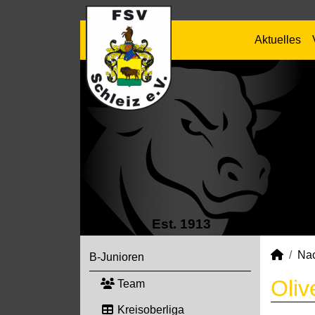
Aktuelles
Est. 1913
Na
B-Junioren
Oliv
Team
Kreisoberliga