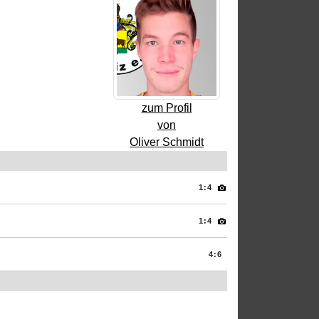
zum Profil
von
Oliver Schmidt
1:4
1:4
4:6