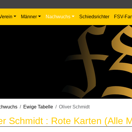
Verein
Männer
Nachwuchs
Schiedsrichter
FSV-Fa
chwuchs
Ewige Tabelle
Oliver Schmidt
er Schmidt : Rote Karten (Alle