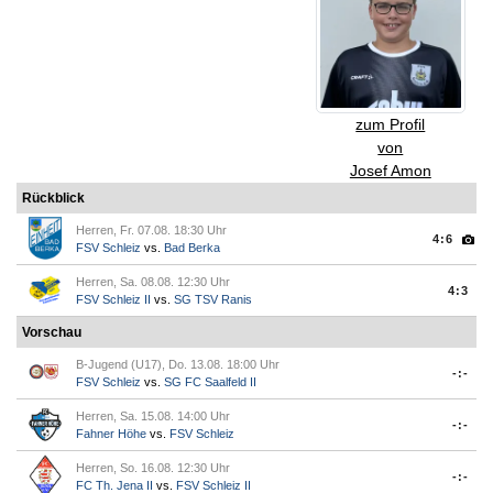
zum Profil
von
Josef Amon
Rückblick
Herren, Fr. 07.08. 18:30 Uhr
4:6
FSV Schleiz
vs.
Bad Berka
Herren, Sa. 08.08. 12:30 Uhr
4:3
FSV Schleiz II
vs.
SG TSV Ranis
Vorschau
B-Jugend (U17), Do. 13.08. 18:00 Uhr
-:-
FSV Schleiz
vs.
SG FC Saalfeld II
Herren, Sa. 15.08. 14:00 Uhr
-:-
Fahner Höhe
vs.
FSV Schleiz
Herren, So. 16.08. 12:30 Uhr
-:-
FC Th. Jena II
vs.
FSV Schleiz II