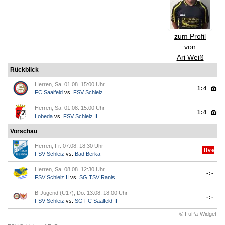
zum Profil
von
Ari Weiß
Rückblick
Herren, Sa. 01.08. 15:00 Uhr
1:4
FC Saalfeld
vs.
FSV Schleiz
Herren, Sa. 01.08. 15:00 Uhr
1:4
Lobeda
vs.
FSV Schleiz II
Vorschau
Herren, Fr. 07.08. 18:30 Uhr
live
FSV Schleiz
vs.
Bad Berka
Herren, Sa. 08.08. 12:30 Uhr
-:-
FSV Schleiz II
vs.
SG TSV Ranis
B-Jugend (U17), Do. 13.08. 18:00 Uhr
-:-
FSV Schleiz
vs.
SG FC Saalfeld II
© FuPa-Widget