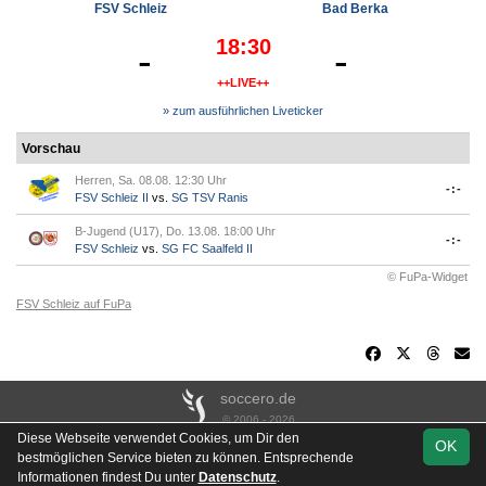
FSV Schleiz
Bad Berka
18:30
-
-
++LIVE++
» zum ausführlichen Liveticker
Vorschau
Herren, Sa. 08.08. 12:30 Uhr
-:-
FSV Schleiz II
vs.
SG TSV Ranis
B-Jugend (U17), Do. 13.08. 18:00 Uhr
-:-
FSV Schleiz
vs.
SG FC Saalfeld II
© FuPa-Widget
FSV Schleiz auf FuPa
soccero.de
© 2006 - 2026
Diese Webseite verwendet Cookies, um Dir den
OK
Besucherstatistik
Kontakt
Impressum
Links
Datenschutz
bestmöglichen Service bieten zu können. Entsprechende
Stadion- & Hausordnung
Gästebuch
Downloads
Informationen findest Du unter
Datenschutz
.