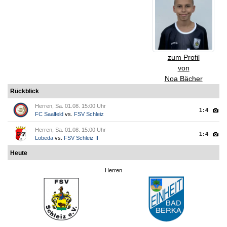
zum Profil
von
Noa Bächer
Rückblick
Herren, Sa. 01.08. 15:00 Uhr
1:4
FC Saalfeld
vs.
FSV Schleiz
Herren, Sa. 01.08. 15:00 Uhr
1:4
Lobeda
vs.
FSV Schleiz II
Heute
Herren