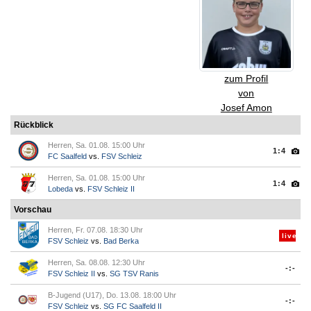
zum Profil
von
Josef Amon
Rückblick
Herren, Sa. 01.08. 15:00 Uhr
1:4
FC Saalfeld
vs.
FSV Schleiz
Herren, Sa. 01.08. 15:00 Uhr
1:4
Lobeda
vs.
FSV Schleiz II
Vorschau
Herren, Fr. 07.08. 18:30 Uhr
live
FSV Schleiz
vs.
Bad Berka
Herren, Sa. 08.08. 12:30 Uhr
-:-
FSV Schleiz II
vs.
SG TSV Ranis
B-Jugend (U17), Do. 13.08. 18:00 Uhr
-:-
FSV Schleiz
vs.
SG FC Saalfeld II