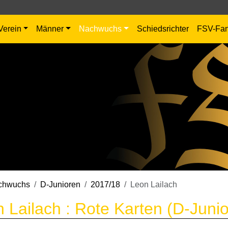
Verein
Männer
Nachwuchs
Schiedsrichter
FSV-Fa
chwuchs
D-Junioren
2017/18
Leon Lailach
 Lailach : Rote Karten (D-Juni