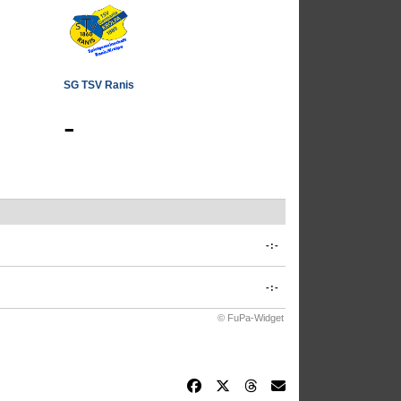
SG TSV Ranis
-
-:-
-:-
© FuPa-Widget