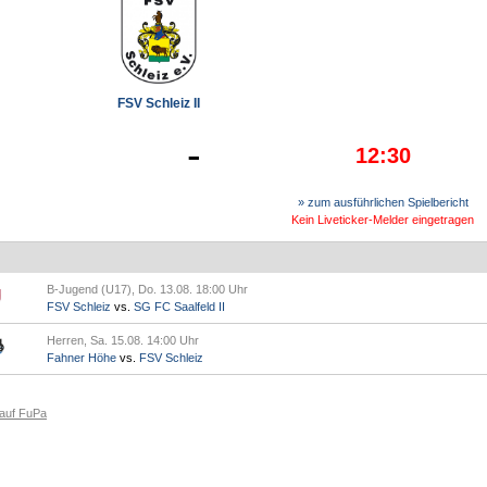
FSV Schleiz II
-
12:30
» zum ausführlichen Spielbericht
Kein Liveticker-Melder eingetragen
B-Jugend (U17), Do. 13.08. 18:00 Uhr
FSV Schleiz
vs.
SG FC Saalfeld II
Herren, Sa. 15.08. 14:00 Uhr
Fahner Höhe
vs.
FSV Schleiz
 auf FuPa