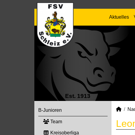
Aktuelles
Est. 1913
Na
B-Junioren
Leon
Team
Kreisoberliga