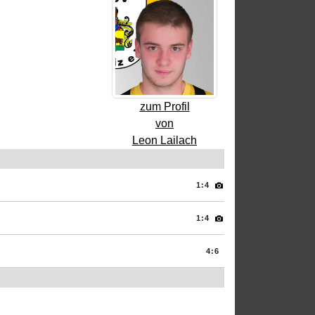
zum Profil
von
Leon Lailach
1:4
1:4
4:6