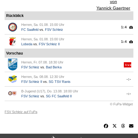
von
Yannick Gaertner
Rückblick
Herren, Sa. 01.08. 15:00 Uhr
1:4
FC Saalfeld
vs.
FSV Schleiz
Herren, Sa. 01.08. 15:00 Uhr
1:4
Lobeda
vs.
FSV Schleiz II
Vorschau
Herren, Fr. 07.08. 18:30 Uhr
live
FSV Schleiz
vs.
Bad Berka
Herren, Sa. 08.08. 12:30 Uhr
-:-
FSV Schleiz II
vs.
SG TSV Ranis
B-Jugend (U17), Do. 13.08. 18:00 Uhr
-:-
FSV Schleiz
vs.
SG FC Saalfeld II
© FuPa-Widget
FSV Schleiz auf FuPa