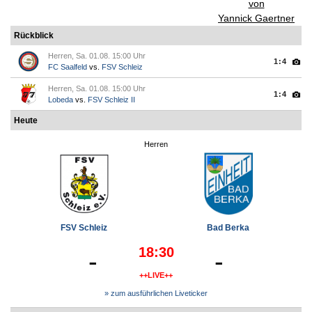
von
Yannick Gaertner
Rückblick
Herren, Sa. 01.08. 15:00 Uhr
1:4
FC Saalfeld
vs.
FSV Schleiz
Herren, Sa. 01.08. 15:00 Uhr
1:4
Lobeda
vs.
FSV Schleiz II
Heute
Herren
FSV Schleiz
Bad Berka
18:30
-
-
++LIVE++
» zum ausführlichen Liveticker