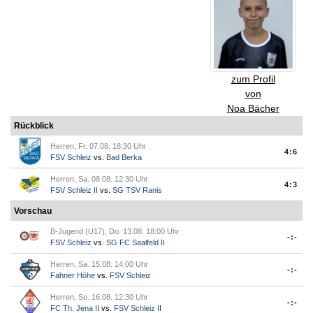
zum Profil
von
Noa Bächer
Rückblick
Herren, Fr. 07.08. 18:30 Uhr
4:6
FSV Schleiz
vs.
Bad Berka
Herren, Sa. 08.08. 12:30 Uhr
4:3
FSV Schleiz II
vs.
SG TSV Ranis
Vorschau
B-Jugend (U17), Do. 13.08. 18:00 Uhr
-:-
FSV Schleiz
vs.
SG FC Saalfeld II
Herren, Sa. 15.08. 14:00 Uhr
-:-
Fahner Höhe
vs.
FSV Schleiz
Herren, So. 16.08. 12:30 Uhr
-:-
FC Th. Jena II
vs.
FSV Schleiz II