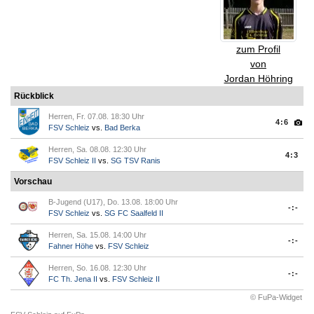
zum Profil
von
Jordan Höhring
Rückblick
Herren, Fr. 07.08. 18:30 Uhr
4:6
FSV Schleiz
vs.
Bad Berka
Herren, Sa. 08.08. 12:30 Uhr
4:3
FSV Schleiz II
vs.
SG TSV Ranis
Vorschau
B-Jugend (U17), Do. 13.08. 18:00 Uhr
-:-
FSV Schleiz
vs.
SG FC Saalfeld II
Herren, Sa. 15.08. 14:00 Uhr
-:-
Fahner Höhe
vs.
FSV Schleiz
Herren, So. 16.08. 12:30 Uhr
-:-
FC Th. Jena II
vs.
FSV Schleiz II
© FuPa-Widget