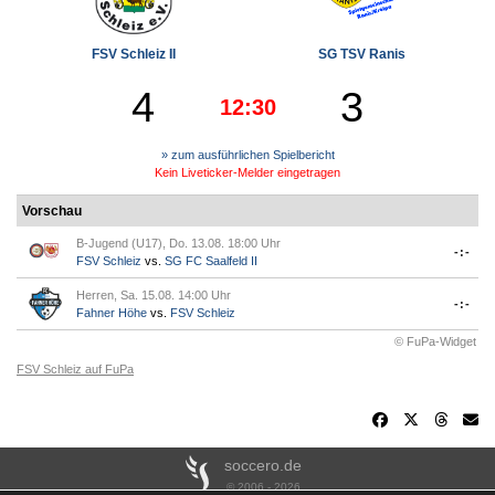
FSV Schleiz II
SG TSV Ranis
4
3
12:30
» zum ausführlichen Spielbericht
Kein Liveticker-Melder eingetragen
Vorschau
B-Jugend (U17), Do. 13.08. 18:00 Uhr
-:-
FSV Schleiz
vs.
SG FC Saalfeld II
Herren, Sa. 15.08. 14:00 Uhr
-:-
Fahner Höhe
vs.
FSV Schleiz
© FuPa-Widget
FSV Schleiz auf FuPa
soccero.de
© 2006 - 2026